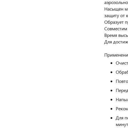
аэрозольно
Насыщен м
защиту от 
Образует 
Совместим 
Время высы
Для достиж
Применени
Очист
Обраб
Повто
Перед
Напыл
Реком
Для п
минут