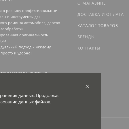
О МАГАЗИНЕ
и в розницу профессиональные
ДОСТАВКА И ОПЛАТА
алы и инструменты для
ного ремонта автомобиля, дерево
КАТАЛОГ ТОВАРОВ
ллообработки.
ированная оригинальность
БРЕНДЫ
ции.
дуальный подход к каждому.
КОНТАКТЫ
 просто и удобно!
тка персональных данных
ная оферта
 хранения данных. Продолжая
льзование данных файлов.
и под защитой