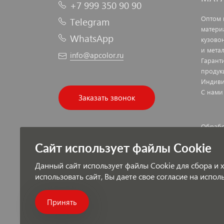
+7 999 350 90 90
Оптом 
Telegram
матери
WhatsApp
кузово
и мета
info@apcolor.ru
Гарант
продук
Индиви
С нами
Заказать звонок
Обрабо
Публич
Сайт использует файлы Cookie
Данный сайт использует файлы Cookie для сбора и
использовать сайт, Вы даете свое согласие на испо
Платеж
Принять