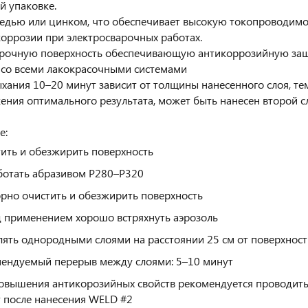
й упаковке.
едью или цинком, что обеспечивает высокую токопроводим
коррозии при электросварочных работах.
прочную поверхность обеспечивающую антикоррозийную защ
со всеми лакокрасочными системами
хания 10–20 минут зависит от толщины нанесенного слоя, те
ения оптимального результата, может быть нанесен второй с
е:
ить и обезжирить поверхность
отать абразивом P280–P320
рно очистить и обезжирить поверхность
 применением хорошо встряхнуть аэрозоль
ять однородными слоями на расстоянии 25 см от поверхности
ендуемый перерыв между слоями: 5–10 минут
овышения антикорозийных свойств рекомендуется проводить
 после нанесения WELD #2