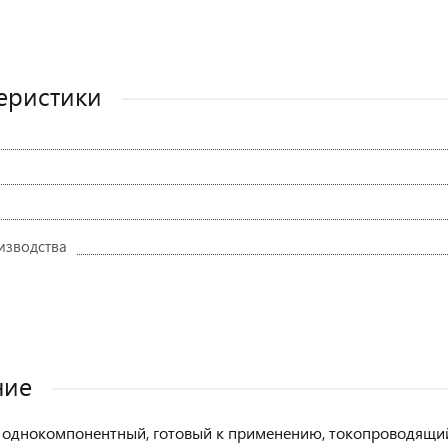
еристики
изводства
ние
 однокомпонентный, готовый к применению, токопроводящий