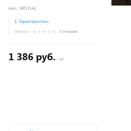
Арт.: WELD-AL
Характеристики
0 отзывов
Рейтинг:
1 386 руб.
/ шт
+
−