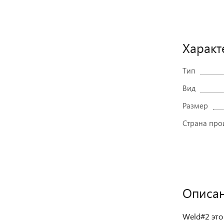
Характ
Тип
Вид
Размер
Страна про
Описа
Weld#2 это