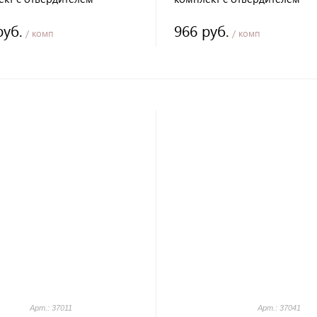
руб.
966 руб.
/ комп
/ комп
Арт.: 37011
Арт.: 37041