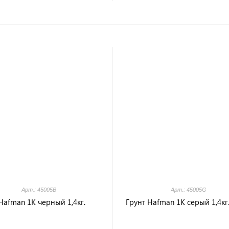
Арт.: 45005B
Арт.: 45005G
Hafman 1К черный 1,4кг.
Грунт Hafman 1К серый 1,4кг