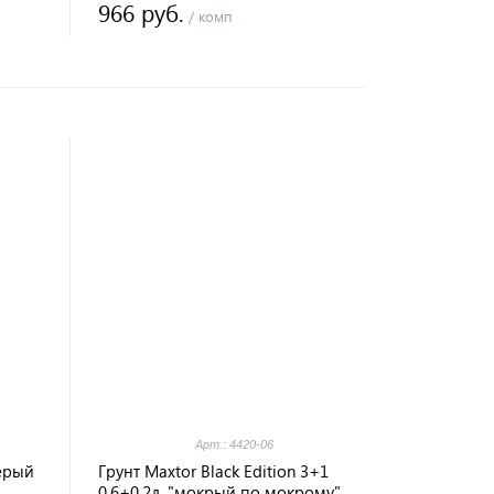
966 руб.
/ комп
Арт.: 4420-06
серый
Грунт Maxtor Black Edition 3+1
0,6+0,2л. "мокрый по мокрому"