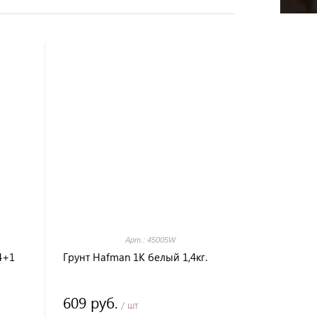
Арт.: 45005W
4+1
Грунт Hafman 1К белый 1,4кг.
609 руб.
/ шт