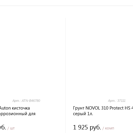
Арт.: ATN-B46780
Арт.: 37111
Auton кисточка
Грунт NOVOL 310 Protect HS 
оррозионный для
серый 1л.
ного ремонта сколов
уб.
1 925 руб.
/ шт
/ комп