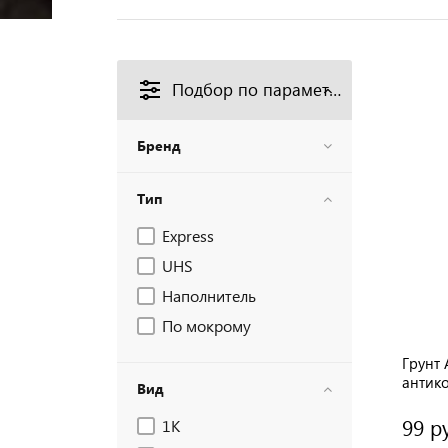
Подбор по параметрам
Бренд
Тип
Express
UHS
Наполнитель
По мокрому
Грунт 
антик
Вид
точеч
99 р
1К