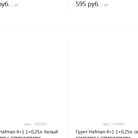
руб.
595 руб.
/ шт
/ шт
Арт.: 47005W
Арт.: 47005G
Hafman 4+1 1+0,25л. белый
Грунт Hafman 4+1 1+0,25л. 
ект с отвердителем
комплект с отвердителем