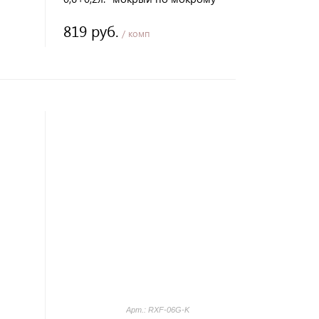
серый
819 руб.
/ комп
Арт.: RXF-06G-K