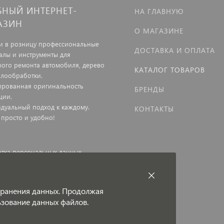
БНЫЙ ИНТЕРНЕТ-
НА ГЛАВНУЮ
АЗИН
О МАГАЗИНЕ
и в розницу профессиональные
ДОСТАВКА И ОПЛАТА
алы и инструменты для
ного ремонта автомобиля, дерево
КАТАЛОГ ТОВАРОВ
ллообработки.
ированная оригинальность
БРЕНДЫ
ции.
дуальный подход к каждому.
КОНТАКТЫ
 просто и удобно!
тка персональных данных
ная оферта
 хранения данных. Продолжая
льзование данных файлов.
и под защитой