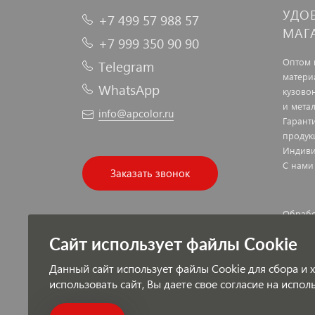
УДО
+7 499 57 988 57
МАГ
+7 999 350 90 90
Оптом 
Telegram
матери
WhatsApp
кузово
и мета
info@apcolor.ru
Гарант
продук
Индиви
С нами
Заказать звонок
Обрабо
Публич
Сайт использует файлы Cookie
Данный сайт использует файлы Cookie для сбора и
использовать сайт, Вы даете свое согласие на испо
Платеж