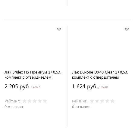
В корзину
В корзину
Лак Brulex HS Премиум 1+0,5л.
Лак Duxone DX40 Clear 1+0,5л.
комплект с отвердителем
комплект с отвердителем
2 205 руб.
1 624 руб.
/ комп
/ комп
Рейтинг:
Рейтинг:
0 отзывов
0 отзывов
В корзину
В корзину