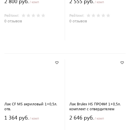
2 800 руб.
2 555 руб.
/ комп
/ комп
Рейтинг:
Рейтинг:
0 отзывов
0 отзывов
В корзину
В корзину
Лак CF MS акриловый 1+0,5л.
Лак Brulex HS ПРОФИ 1+0,5л.
отв.
комплект с отвердителем
1 364 руб.
2 646 руб.
/ комп
/ комп