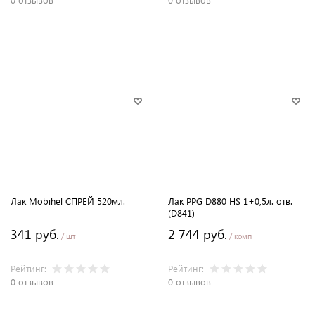
В корзину
В корзину
Лак Mobihel СПРЕЙ 520мл.
Лак PPG D880 HS 1+0,5л. отв.
(D841)
341 руб.
2 744 руб.
/ шт
/ комп
Рейтинг:
Рейтинг:
0 отзывов
0 отзывов