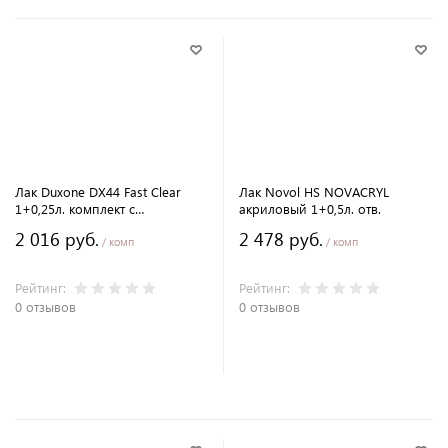
Лак Duxone DX44 Fast Clear
Лак Novol HS NOVACRYL
1+0,25л. комплект с
акриловый 1+0,5л. отв.
отвердителем
2 016 руб.
2 478 руб.
/ комп
/ комп
Рейтинг:
Рейтинг:
0 отзывов
0 отзывов
В корзину
В корзину