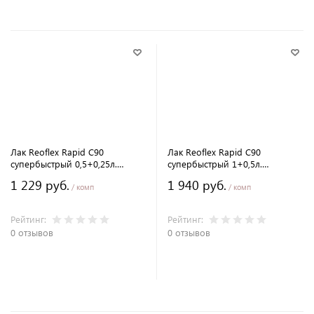
Лак Reoflex Rapid C90
Лак Reoflex Rapid C90
супербыстрый 0,5+0,25л.
супербыстрый 1+0,5л.
комплект с отвердителем
комплект с отвердителем
1 229 руб.
1 940 руб.
/ комп
/ комп
Рейтинг:
Рейтинг:
0 отзывов
0 отзывов
В корзину
В корзину