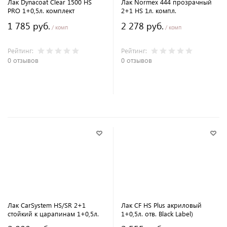
Лак Dynacoat Clear 1500 HS
Лак Normex 444 прозрачный
PRO 1+0,5л. комплект
2+1 HS 1л. компл.
1 785 руб.
2 278 руб.
/ комп
/ комп
Рейтинг:
Рейтинг:
0 отзывов
0 отзывов
В корзину
В корзину
Лак CarSystem HS/SR 2+1
Лак CF HS Plus акриловый
стойкий к царапинам 1+0,5л.
1+0,5л. отв. Black Label)