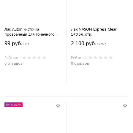
Лак Auton кисточка
Лак NASON Express Clear
прозрачный для точечного
1+0,5л. отв.
ремонта сколов
99 руб.
2 100 руб.
/ шт
/ комп
Рейтинг:
Рейтинг:
0 отзывов
0 отзывов
В корзину
В корзину
ХИТ ПРОДАЖ