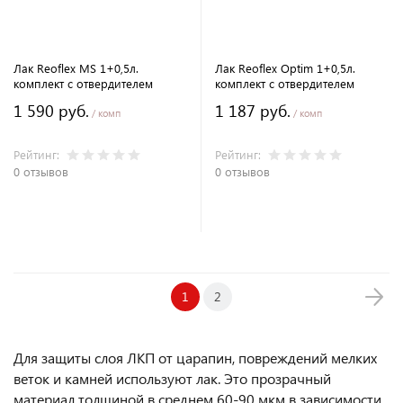
Лак Reoflex MS 1+0,5л.
Лак Reoflex Optim 1+0,5л.
комплект с отвердителем
комплект с отвердителем
1 590 руб.
1 187 руб.
/ комп
/ комп
Рейтинг:
Рейтинг:
0 отзывов
0 отзывов
В корзину
В корзину
1
2
Для защиты слоя ЛКП от царапин, повреждений мелких
веток и камней используют лак. Это прозрачный
материал толщиной в среднем 60-90 мкм в зависимости