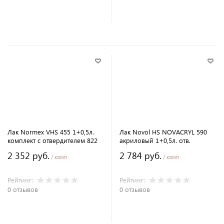
В корзину
В корзину
Лак Normex VHS 455 1+0,5л.
Лак Novol HS NOVACRYL 590
комплект с отвердителем 822
акриловый 1+0,5л. отв.
2 352 руб.
2 784 руб.
/ комп
/ комп
Рейтинг:
Рейтинг:
0 отзывов
0 отзывов
В корзину
В корзину