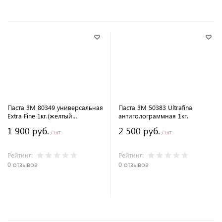
Паста 3M 80349 универсальная
Паста 3M 50383 Ultrafina
Extra Fine 1кг.(желтый
антиголограммная 1кг.
колпачок)
1 900 руб.
2 500 руб.
/ шт
/ шт
Рейтинг:
Рейтинг:
0 отзывов
0 отзывов
В корзину
В корзину