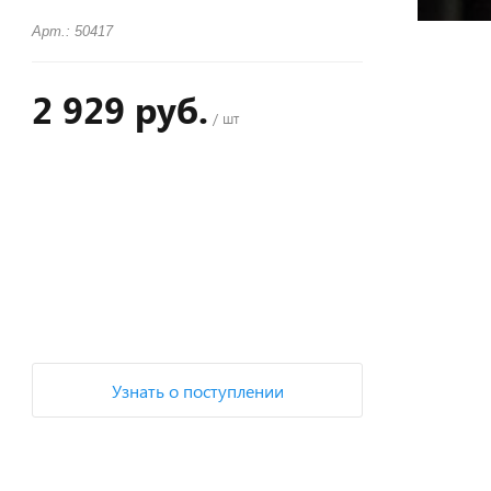
Арт.: 50417
2 929 руб.
/ шт
+
−
Узнать о поступлении