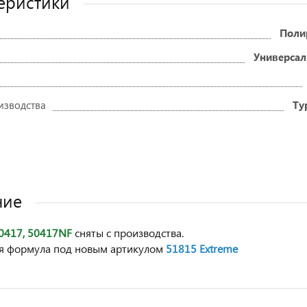
еристики
Поли
Универсал
изводства
Ту
ние
0417, 50417NF
сняты с производства.
я формула под новым артикулом
51815 Extreme