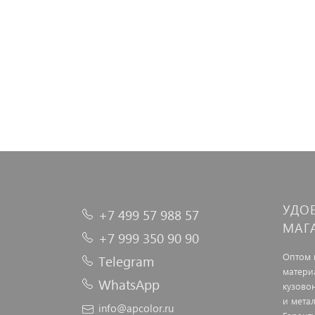
УДО
+7 499 57 988 57
МАГ
+7 999 350 90 90
Оптом 
Telegram
матери
WhatsApp
кузово
и мета
info@apcolor.ru