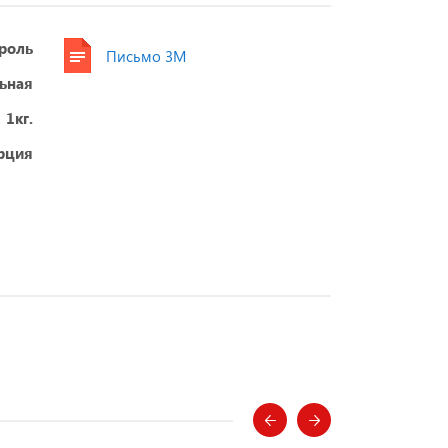
роль
Письмо 3М
ьная
1кг.
рция