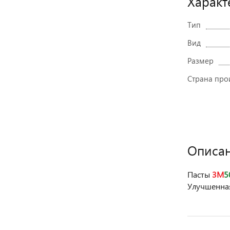
Характ
Тип
Вид
Размер
Страна про
Описа
Пасты
3M
5
Улучшенна