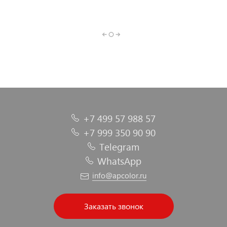
Бумага
Скотч брайт
Круг
Зачистной круг
Губки
Круг отрезной
шлифовальная
шлифовальный
абразивные
абразивная
+7 499 57 988 57
+7 999 350 90 90
Telegram
WhatsApp
info@apcolor.ru
Заказать звонок