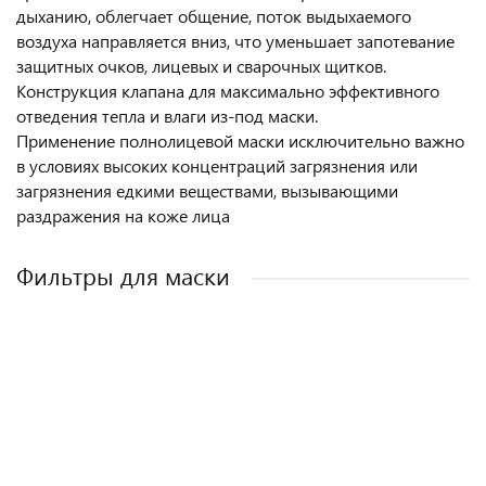
дыханию, облегчает общение, поток выдыхаемого
воздуха направляется вниз, что уменьшает запотевание
защитных очков, лицевых и сварочных щитков.
Конструкция клапана для максимально эффективного
отведения тепла и влаги из-под маски.
Применение полнолицевой маски исключительно важно
в условиях высоких концентраций загрязнения или
загрязнения едкими веществами, вызывающими
раздражения на коже лица
Фильтры для маски
АКЦИЯ
АКЦИЯ
Фильтр 3M угольный от органических паров и газов А1
Предфильтр противоаэрозольный МК P1 R (пара)
Предфильтр противоаэрозольный 3M P1 R (пара)
Фильтр 3M угольный от органических паров и газов А2
Фильтр противоаэрозольный МК305 P3 R (пара)
Фильтр 3M угольный от органических паров и газов ABEK1
Фильтр 3M угольный от органических паров и газов ABE1
Фильтр 3M 2000 противоаэрозольный 3M P3 R (пара)
Фильтр 3M 6000 противоаэрозольный P3 R (пара)
Фильтр противоаэрозольный угольный А1