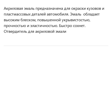
Акриловая эмаль предназначена для окраски кузовов и
пластмассовых деталей автомобиля. Эмаль обладает
высоким блеском, повышенной укрывистостью,
прочностью и эластичностью. Быстро сохнет.
Отвердитель для акриловой эмали
ХИТ ПРОДАЖ
РЕКОМЕНДУЕМ
Биндер Maxtor Black Edition для базовых красок, прозрачный 5л.
Эмаль Reoflex акриловая светло-серая 02/671 0,8л.
Биндер Maxtor Black Edition для базовых красок, прозрачный
Эмаль черная матовая RAL 9005 СПРЕЙ 520мл.
1л.
4 274 руб.
806 руб.
918 руб.
290 руб.
/ шт
/ шт
/ шт
/ шт