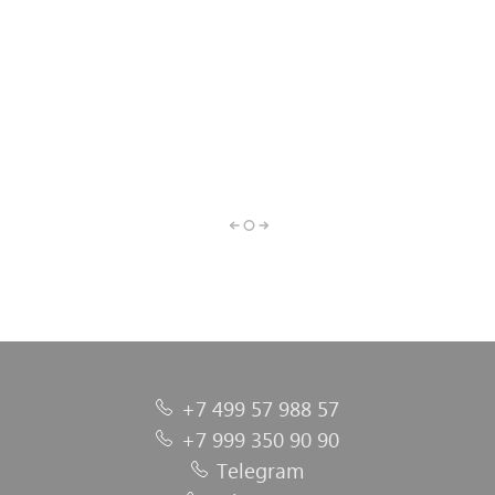
Сопутствующие
Материалы для
Оборудование и
Полировальные
Средства
материалы
Шпатлевка
ремонта
инструменты
индивидуальной
материалы
пластика
защиты
+7 499 57 988 57
+7 999 350 90 90
Telegram