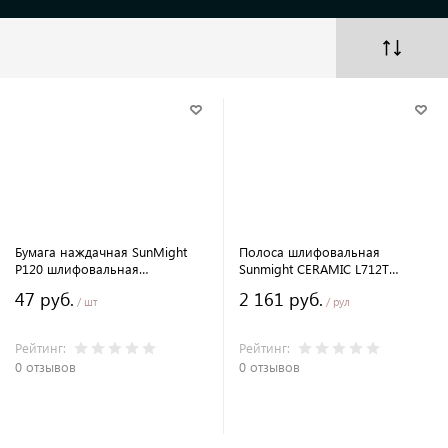
Бумага наждачная SunMight
Полоса шлифовальная
P120 шлифовальная
Sunmight CERAMIC L712T
водостойкая 280x230мм.
70х70мм. P400 в рулоне с
47 руб.
2 161 руб.
перфорацией 12м.
/ шт
/ рул
Рейтинг:
Рейтинг:
0 отзывов
0 отзывов
В корзину
В корзину