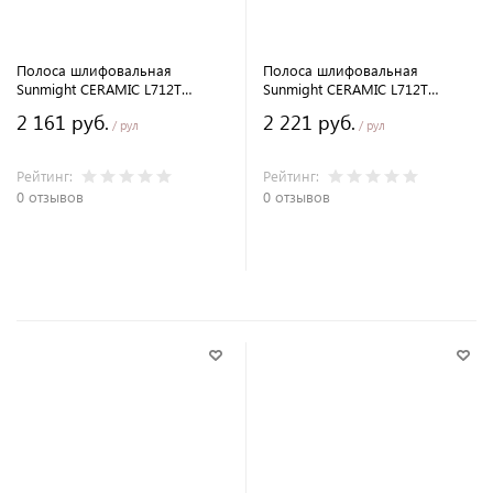
Полоса шлифовальная
Полоса шлифовальная
Sunmight CERAMIC L712T
Sunmight CERAMIC L712T
70х70мм. P180 в рулоне с
70х70мм. P120 в рулоне с
2 161 руб.
2 221 руб.
перфорацией 12м.
перфорацией 12м.
/ рул
/ рул
Рейтинг:
Рейтинг:
0 отзывов
0 отзывов
В корзину
В корзину