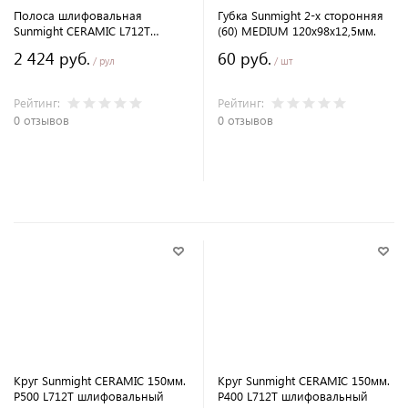
Полоса шлифовальная
Губка Sunmight 2-х сторонняя
Sunmight CERAMIC L712T
(60) MEDIUM 120х98х12,5мм.
70х70мм. P80 в рулоне с
2 424 руб.
60 руб.
перфорацией 12м.
/ рул
/ шт
Рейтинг:
Рейтинг:
0 отзывов
0 отзывов
В корзину
В корзину
Круг Sunmight CERAMIC 150мм.
Круг Sunmight CERAMIC 150мм.
P500 L712T шлифовальный
P400 L712T шлифовальный