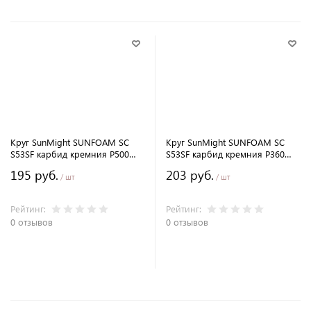
Круг SunMight SUNFOAM SC
Круг SunMight SUNFOAM SC
S53SF карбид кремния P500
S53SF карбид кремния P360
150мм. без отв.
150мм. без отв.
195 руб.
203 руб.
/ шт
/ шт
Рейтинг:
Рейтинг:
0 отзывов
0 отзывов
В корзину
В корзину