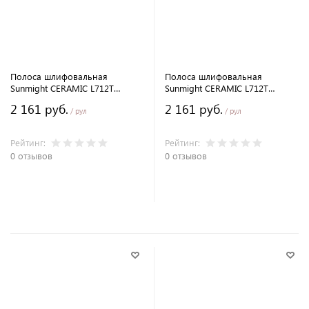
Полоса шлифовальная
Полоса шлифовальная
Sunmight CERAMIC L712T
Sunmight CERAMIC L712T
70х70мм. P320 в рулоне с
70х70мм. P240 в рулоне с
2 161 руб.
2 161 руб.
перфорацией 12м.
перфорацией 12м.
/ рул
/ рул
Рейтинг:
Рейтинг:
0 отзывов
0 отзывов
В корзину
В корзину