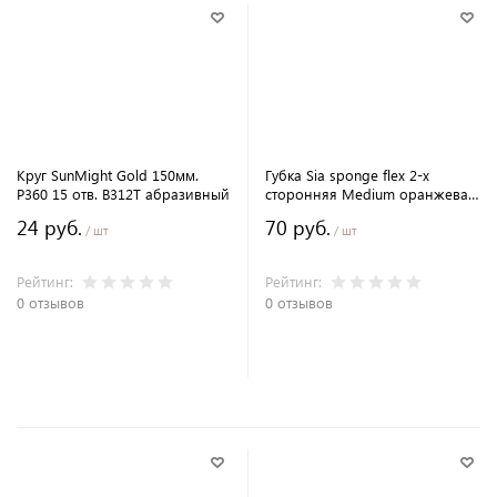
Круг SunMight Gold 150мм.
Губка Sia sponge flex 2-х
P360 15 отв. B312T абразивный
сторонняя Medium оранжевая
120х98х13мм.
24 руб.
70 руб.
/ шт
/ шт
Рейтинг:
Рейтинг:
0 отзывов
0 отзывов
В корзину
В корзину