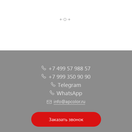
Шпатлевка
ремонта
инструменты
индивидуальной
материалы
пластика
защиты
+7 499 57 988 57
+7 999 350 90 90
Telegram
WhatsApp
info@apcolor.ru
Заказать звонок