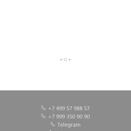
Сопутствующие
Материалы для
Оборудование и
Полировальные
Средства
материалы
Шпатлевка
ремонта
инструменты
индивидуальной
материалы
пластика
защиты
+7 499 57 988 57
+7 999 350 90 90
Telegram