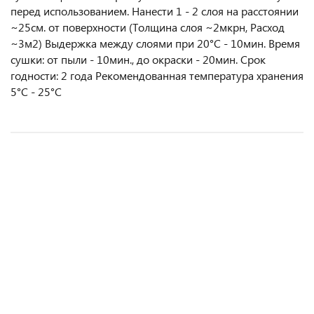
перед использованием. Нанести 1 - 2 слоя на расстоянии
~25см. от поверхности (Толщина слоя ~2мкрн, Расход
~3м2) Выдержка между слоями при 20°C - 10мин. Время
сушки: от пыли - 10мин., до окраски - 20мин. Срок
годности: 2 года Рекомендованная температура хранения
5°C - 25°C
Скотч 3M малярный 24мм.*50м.
Скотч 3M 2-х сторонний 6мм.*4,7м. 1,1мм. PT1100
Скотч MFZ малярный 36мм.х40м. 100°С зеленый
Скотч 3M малярный 36мм.*50 м.
209 руб.
498 руб.
133 руб.
347 руб.
/ шт
/ шт
/ шт
/ шт