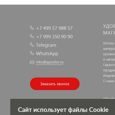
УДО
+7 499 57 988 57
МАГ
+7 999 350 90 90
Оптом 
Telegram
матери
WhatsApp
кузово
и мета
info@apcolor.ru
Гарант
продук
Индиви
С нами
Заказать звонок
Обрабо
Публич
Сайт использует файлы Cookie