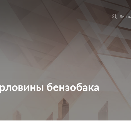
Личны
орловины бензобака