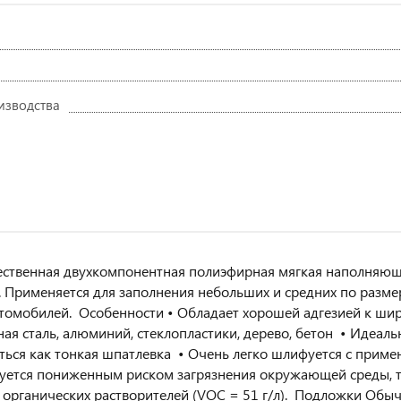
изводства
ственная двухкомпонентная полиэфирная мягкая наполняюща
. Применяется для заполнения небольших и средних по разме
томобилей. Особенности • Обладает хорошей адгезией к шир
ая сталь, алюминий, стеклопластики, дерево, бетон • Идеа
ться как тонкая шпатлевка • Очень легко шлифуется с при
уется пониженным риском загрязнения окружающей среды, т
 органических растворителей (VOC = 51 г/л). Подложки Обыч