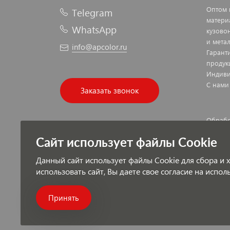
Оптом 
Telegram
матери
WhatsApp
кузово
и мета
info@apcolor.ru
Гарант
продук
Индиви
С нами
Заказать звонок
Обрабо
Публич
Сайт использует файлы Cookie
Данный сайт использует файлы Cookie для сбора и
использовать сайт, Вы даете свое согласие на испо
Платеж
Принять
© AutoPolyColor.ru