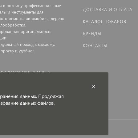
и в розницу профессиональные
ДОСТАВКА И ОПЛАТА
алы и инструменты для
ного ремонта автомобиля, дерево
КАТАЛОГ ТОВАРОВ
ллообработки.
ированная оригинальность
БРЕНДЫ
ции.
дуальный подход к каждому.
КОНТАКТЫ
 просто и удобно!
тка персональных данных
ная оферта
 хранения данных. Продолжая
льзование данных файлов.
и под защитой