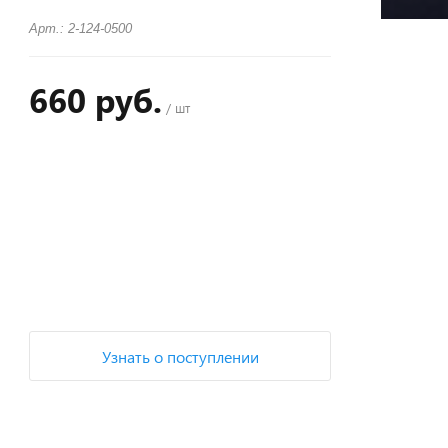
Арт.: 2-124-0500
660 руб.
/ шт
+
−
Узнать о поступлении