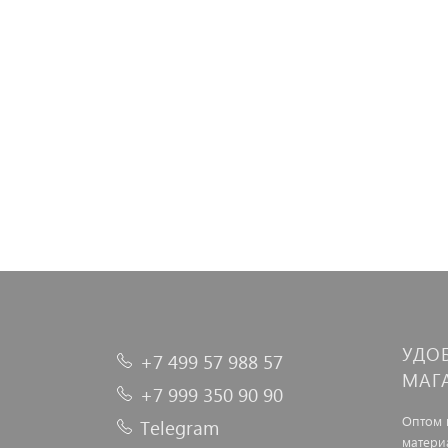
УДО
+7 499 57 988 57
МАГ
+7 999 350 90 90
Оптом 
Telegram
матери