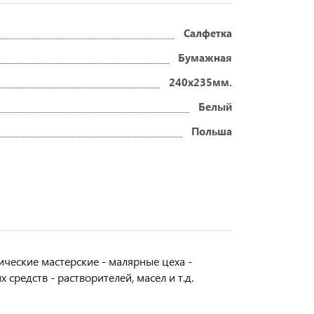
Салфетка
Бумажная
240x235мм.
Белый
Польша
ческие мастерские - малярные цеха -
редств - растворителей, масел и т.д.