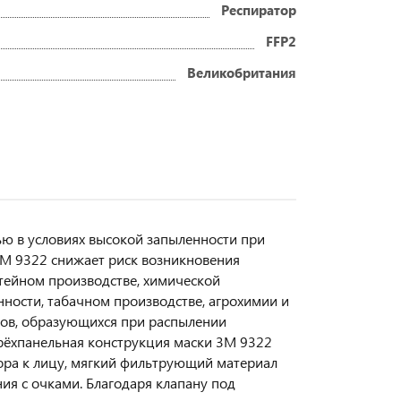
Респиратор
FFP2
Великобритания
ю в условиях высокой запыленности при
М 9322 снижает риск возникновения
итейном производстве, химической
ости, табачном производстве, агрохимии и
анов, образующихся при распылении
Трёхпанельная конструкция маски 3М 9322
ора к лицу, мягкий фильтрующий материал
ия с очками. Благодаря клапану под