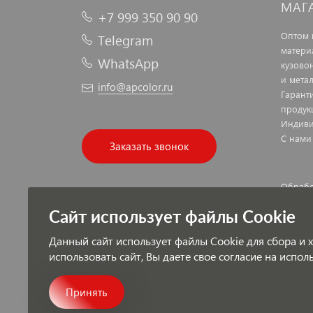
МАГ
+7 999 350 90 90
Оптом 
Telegram
матери
WhatsApp
кузово
и мета
info@apcolor.ru
Гарант
продук
Индиви
С нами
Заказать звонок
Обрабо
Публич
Сайт использует файлы Cookie
Данный сайт использует файлы Cookie для сбора и
использовать сайт, Вы даете свое согласие на испо
Платеж
Принять