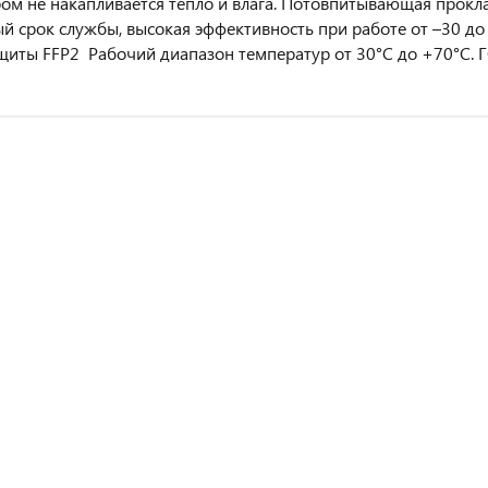
ом не накапливается тепло и влага. Потовпитывающая прокл
й срок службы, высокая эффективность при работе от –30 до
щиты FFP2 Рабочий диапазон температур от 30°C до +70°C. Г
ащитные Jeta Safety с полиуретановым покрытием, серый M
 RoxelPro ROXTOP нитриловые черные XL уп.100 шт.
 RoxelPro ROXTOP нитриловые черные/оранжевые XL уп.50 шт.