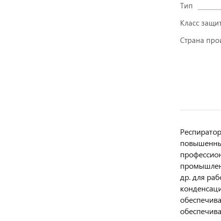
Тип
Класс защи
Страна про
Респиратор
повышенных
профессион
промышленн
др. для ра
конденсаци
обеспечива
обеспечива