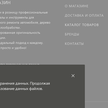
АЗИН
О МАГАЗИНЕ
и в розницу профессиональные
ДОСТАВКА И ОПЛАТА
алы и инструменты для
ного ремонта автомобиля, дерево
КАТАЛОГ ТОВАРОВ
ллообработки.
ированная оригинальность
БРЕНДЫ
ции.
дуальный подход к каждому.
КОНТАКТЫ
 просто и удобно!
тка персональных данных
ная оферта
 хранения данных. Продолжая
льзование данных файлов.
и под защитой