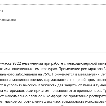
ты
изводства
-маска 9322 незаменима при работе с мелкодисперсной пыль
 или пониженных температурах. Применение респиратора 3
ального заболевания на 75%. Применяется в металлургии, л
ости, машиностроении, фармакологии, пищевой промышленн
бот в условиях высокой влажности для защиты от пыли и тум
и материалов, если при этом не выделяются вредные пары. 
ет максимально плотное и комфортное прилегание респират
ет низкое сопротивление дыханию, возможность использован