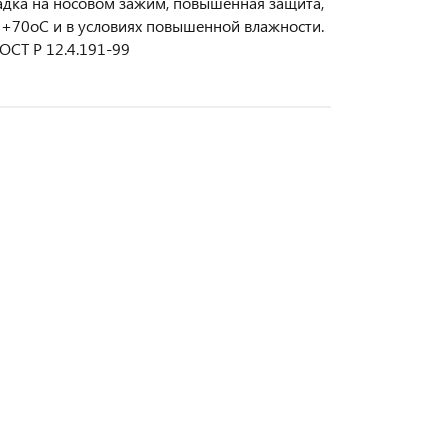
адка на носовом зажим, повышенная защита,
 +70oC и в условиях повышенной влажности.
ОСТ Р 12.4.191-99