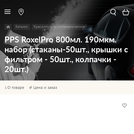
Каталог
Краскопульты пневматические
PPS RoxelPro 800мл. 190мкм.
набор (стаканы-50шт., крышки с
фильтром - 50шт., колпачки -
20шт.)
О товаре
Цена и заказ