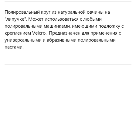
Полировальный круг из натуральной овчины на
"липучке". Может использоваться с любыми
полировальными машинками, имеющими подложку с
креплением Velcro. Предназначен для применения с
универсальными и абразивными полировальными
пастами.
Полировальник 3M синий рифленый
Круг 3M на мягкой подложке P1500 150мм.
Паста 3M (импортная) 80349 Extra Fine 1л.
Полировальник черный мягкий 150/30мм.
1 400 руб.
350 руб.
4 480 руб.
210 руб.
/ шт
/ шт
/ шт
/ шт