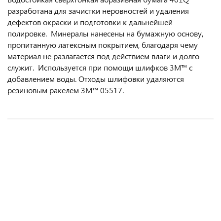
разработана для зачистки неровностей и удаления
дефектов окраски и подготовки к дальнейшей
полировке. Минералы нанесены на бумажную основу,
пропитанную латексным покрытием, благодаря чему
материал не разлагается под действием влаги и долго
служит. Используется при помощи шлифков 3M™ с
добавлением воды. Отходы шлифовки удаляются
резиновым ракелем 3M™ 05517.
Круг SunMight Gold 150мм. P240 15 отв. B312T абразивный
Губка Sia sponge flex 2-х сторонняя Microfine белая
Полоса 3M абразивная P180 золот. без п/о
120х98х13мм.