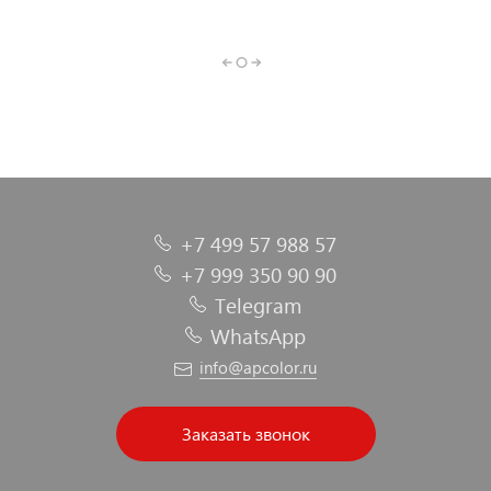
Полировальные
Грунтовка для
Краскопульты
Растворители
Шпатлевка
Автоэмали
пневматические
автомобиля
материалы
+7 499 57 988 57
+7 999 350 90 90
Telegram
WhatsApp
info@apcolor.ru
Заказать звонок