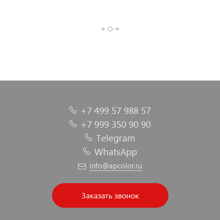
инструменты
индивидуальной
материалы
пластика
защиты
+7 499 57 988 57
+7 999 350 90 90
Telegram
WhatsApp
info@apcolor.ru
Заказать звонок