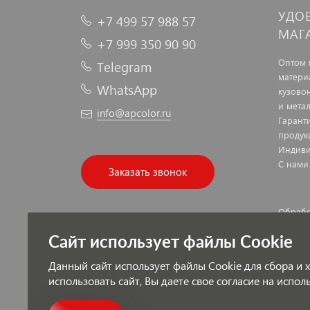
УДО
+7 499 57 988 57
МАГ
+7 999 350 90 90
Оптом 
Telegram
матери
WhatsApp
кузово
и мета
info@apcolor.ru
Гарант
продук
Индиви
С нами
Заказать звонок
Обрабо
Публич
Сайт использует файлы Cookie
Данный сайт использует файлы Cookie для сбора и
использовать сайт, Вы даете свое согласие на испо
Платеж