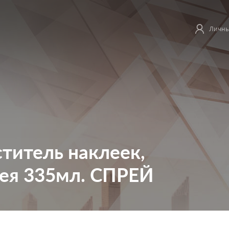
Личны
титель наклеек,
лея 335мл. СПРЕЙ