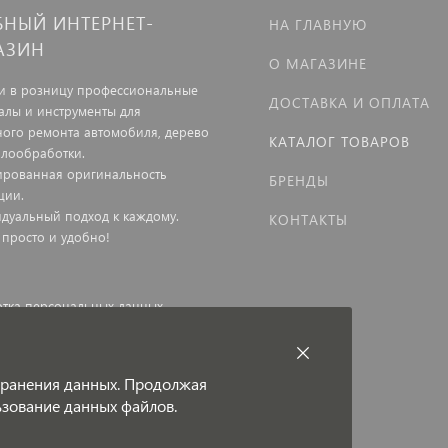
БНЫЙ ИНТЕРНЕТ-
НА ГЛАВНУЮ
АЗИН
О МАГАЗИНЕ
и в розницу профессиональные
ДОСТАВКА И ОПЛАТА
алы и инструменты для
ного ремонта автомобиля, дерево
КАТАЛОГ ТОВАРОВ
ллообработки.
ированная оригинальность
БРЕНДЫ
ции.
дуальный подход к каждому.
КОНТАКТЫ
 просто и удобно!
тка персональных данных
ная оферта
 хранения данных. Продолжая
льзование данных файлов.
и под защитой