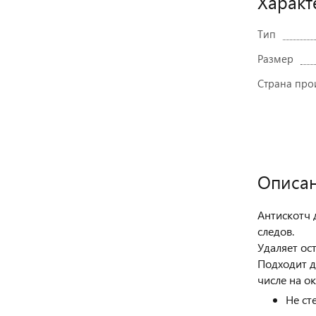
Характ
Тип
Размер
Страна про
Описа
Антискотч 
следов.
Удаляет ост
Подходит д
числе на о
Не ст