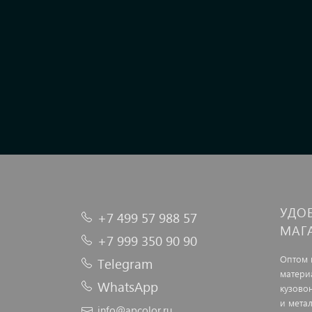
УДО
+7 499 57 988 57
МАГ
+7 999 350 90 90
Оптом 
Telegram
матери
WhatsApp
кузово
и мета
info@apcolor.ru