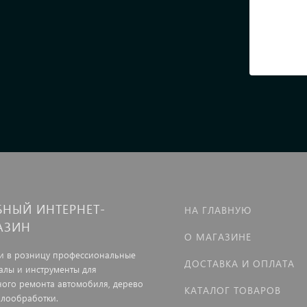
БНЫЙ ИНТЕРНЕТ-
НА ГЛАВНУЮ
АЗИН
О МАГАЗИНЕ
и в розницу профессиональные
ДОСТАВКА И ОПЛАТА
алы и инструменты для
ного ремонта автомобиля, дерево
КАТАЛОГ ТОВАРОВ
ллообработки.